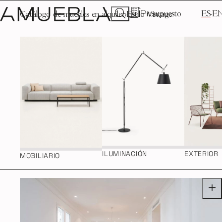
Presupuesto
ES
E
Catálogo de muebles en alquiler
Estilo Vintage
ILUMINACIÓN
EXTERIOR
MOBILIARIO