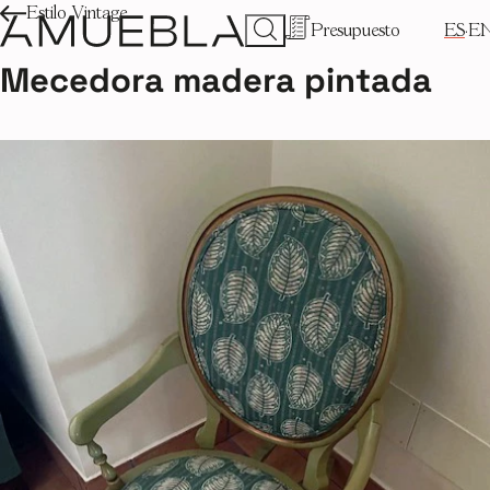
Estilo Vintage
Presupuesto
ES
E
Mecedora madera pintada