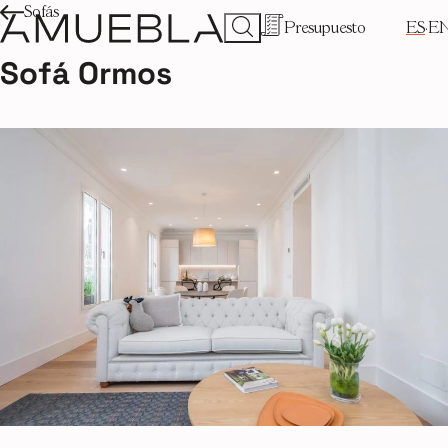
Sofás
Presupuesto
ES
E
Sofá Ormos