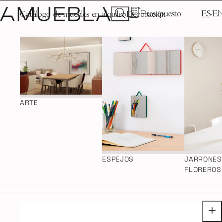
Presupuesto
ES
E
Catálogo de muebles en alquiler
Decoración
ARTE
ESPEJOS
JARRONES
FLOREROS