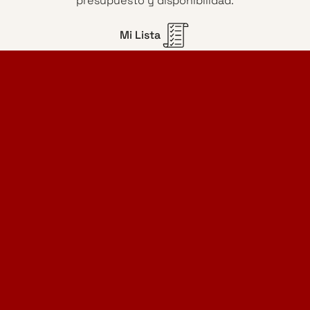
presupuesto y disponibilidad.
Mi Lista
Home Design Studio
& Furniture Design Rental
Proyectos
Servicios
Catálogo de muebles