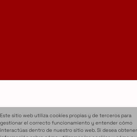
LinkedIn
Suscríbete a la Newsletter
info@amueblarent.es
(+34) 672 094 725
Cookies
Aviso legal
Condiciones de alquiler
Proyectos
Servicios
Catálogo de muebles en alquiler