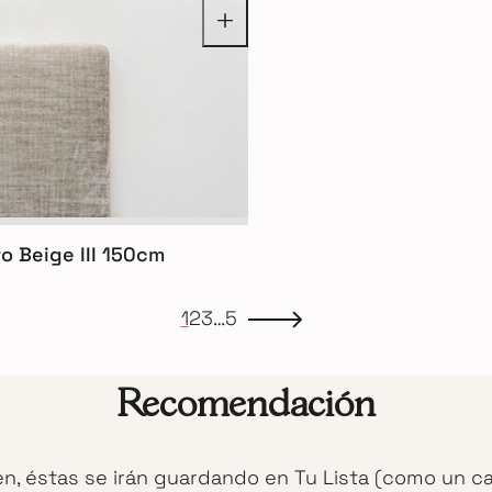
o Beige III 150cm
1
2
3
…
5
Recomendación
en, éstas se irán guardando en Tu Lista (como un c