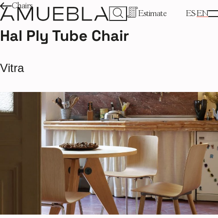
Chairs
Estimate
ES
EN
Hal Ply Tube Chair
Vitra