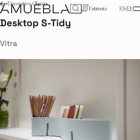
Decorative Objects
Estimate
ES
EN
Desktop S-Tidy
Vitra