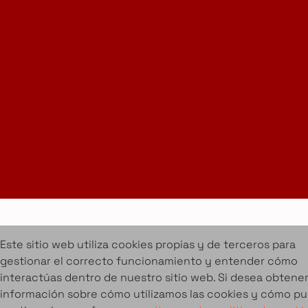
Instagram
LinkedIn
Suscríbete a la Newsletter
info@amueblarent.es
(+34) 672 094 725
Cookies
Aviso legal
Condiciones de alquiler
Proyectos
Servicios
Catálogo de muebles en alquiler