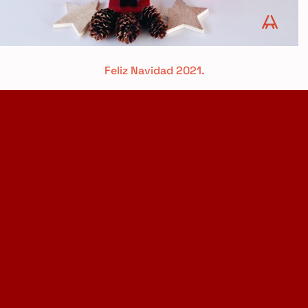
Feliz Navidad 2021.
Home Design Studio
& Furniture Design Rental
Proyectos