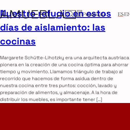
Nuestro refugio en estos
Presupuesto
ES
E
días de aislamiento: las
cocinas
Margarete Schütte-Lihotzky era una arquitecta austríaca
pionera en la creación de una cocina óptima para ahorrar
tiempo y movimiento. Llamamos triángulo de trabajo al
recorrido que hacemos de forma asidua dentro de
nuestra cocina entre tres puntos: cocción, lavado y
preparación de alimentos, y almacenaje. A la hora de
distribuir los muebles, es importante tener […]