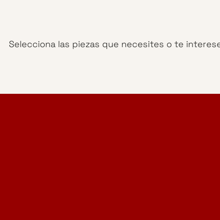
Selecciona las piezas que necesites o te interes
Home Design Studio
& Furniture Design Rental