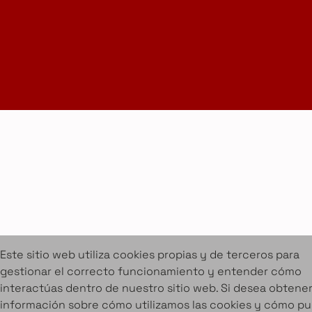
Suscríbete a la Newsletter
info@amueblarent.es
(+34) 672 094 725
Cookies
Aviso legal
Condiciones de alquiler
Proyectos
Servicios
Catálogo de muebles en alquiler
Sobre Amuebla