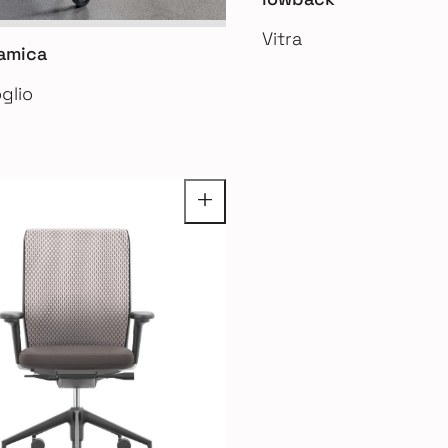
Vitra
namica
glio