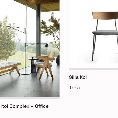
Silla Kol
Treku
pitol Complex – Office