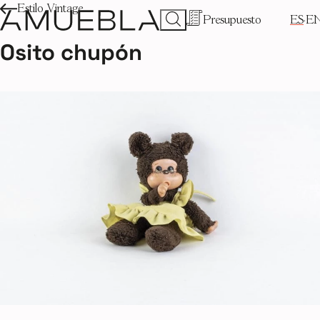
Estilo Vintage
Presupuesto
ES
E
Osito chupón