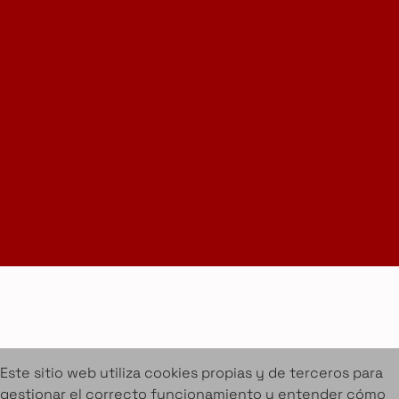
Instagram
LinkedIn
Suscríbete a la Newsletter
info@amueblarent.es
(+34) 672 094 725
Cookies
Aviso legal
Condiciones de alquiler
Proyectos
Servicios