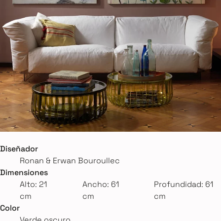
Diseñador
Ronan & Erwan Bouroullec
Dimensiones
Alto: 21
Ancho: 61
Profundidad: 61
cm
cm
cm
Color
Verde oscuro