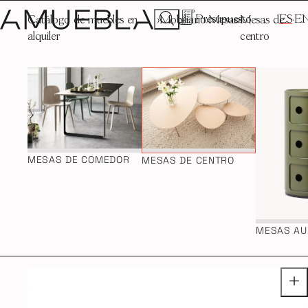
Presupuesto
ES
E
Catálogo de muebles en
Mobiliario
Mesas
Mesas de
alquiler
centro
MESAS DE COMEDOR
MESAS DE CENTRO
MESAS AU