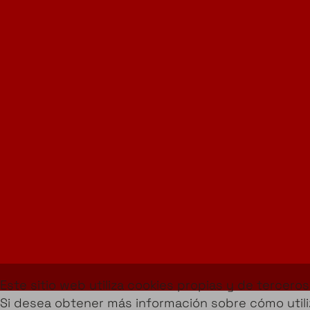
Instagram
LinkedIn
Suscríbete a la Newsletter
info@amueblarent.es
(+34) 672 094 725