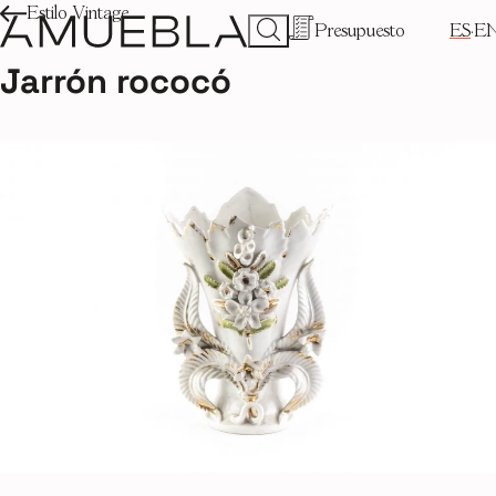
Estilo Vintage
Presupuesto
ES
E
Jarrón rococó