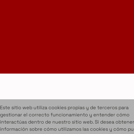
Suscríbete a la Newsletter
info@amueblarent.es
(+34) 672 094 725
Cookies
Aviso legal
Condiciones de alquiler
Proyectos
Servicios
Catálogo de muebles en alquiler
Sobre Amuebla