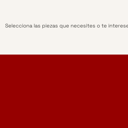
Selecciona las piezas que necesites o te interes
Home Design Studio
& Furniture Design Rental