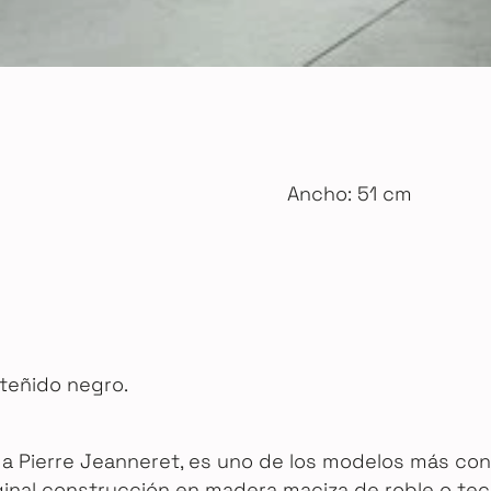
Ancho: 51 cm
e teñido negro.
a Pierre Jeanneret, es uno de los modelos más cono
inal construcción en madera maciza de roble o teca