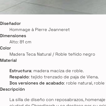
Diseñador
Hommage à Pierre Jeanneret
Dimensiones
Alto: 81 cm
Color
Madera Teca Natural / Roble teñido negro
Material
Estructura
: madera maciza de roble.
Respaldo
: tejido trenzado de paja de Viena.
Dos versiones de acabado
: roble natural, robl
Descripción
La silla de diseño con reposabrazos, homenaje 
ciudad de Chandigarh y se destaca por su orig