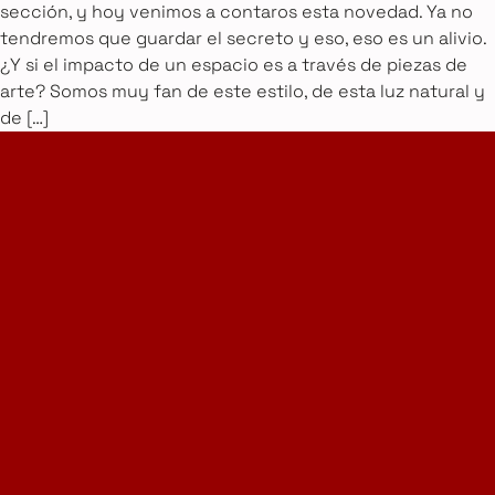
sección, y hoy venimos a contaros esta novedad. Ya no
tendremos que guardar el secreto y eso, eso es un alivio.
¿Y si el impacto de un espacio es a través de piezas de
arte? Somos muy fan de este estilo, de esta luz natural y
de […]
Home Design Studio
& Furniture Design Rental
Proyectos