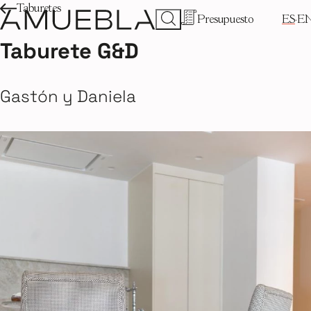
Taburetes
Presupuesto
ES
E
Taburete G&D
Gastón y Daniela