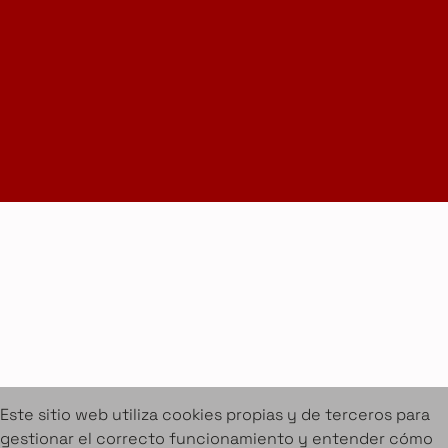
Suscríbete a la Newsletter
info@amueblarent.es
(+34) 672 094 725
Cookies
Aviso legal
Condiciones de alquiler
Proyectos
Servicios
Catálogo de muebles en alquiler
Sobre Amuebla