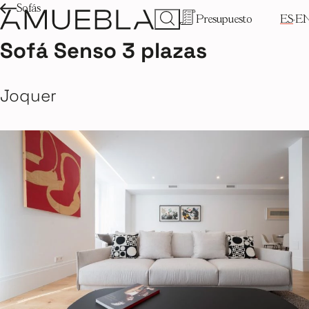
Sofás
Presupuesto
ES
E
Sofá Senso 3 plazas
Joquer