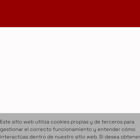
(+34) 672 094 725
Cookies
Aviso legal
Condiciones de alquiler
Proyectos
Servicios
Catálogo de muebles en alquiler
Sobre Amuebla
Home Design Studio & Furniture Design Rental