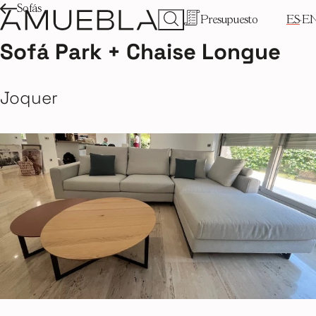
Sofás
Presupuesto
ES
E
Sofá Park + Chaise Longue
Joquer