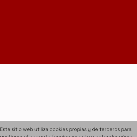
Suscríbete a la Newsletter
info@amueblarent.es
(+34) 672 094 725
Cookies
Aviso legal
Condiciones de alquiler
Proyectos
Servicios
Catálogo de muebles en alquiler
Sobre Amuebla