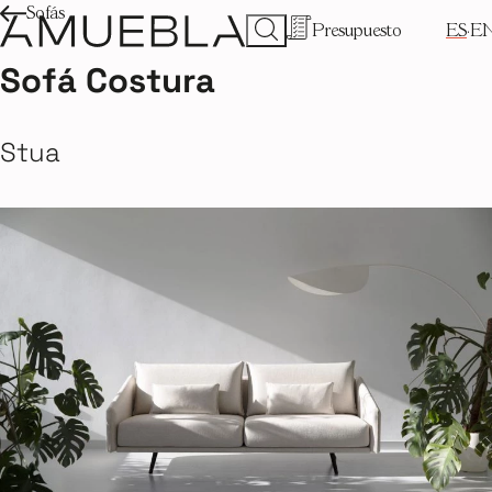
Sofás
Presupuesto
ES
E
Sofá Costura
Stua