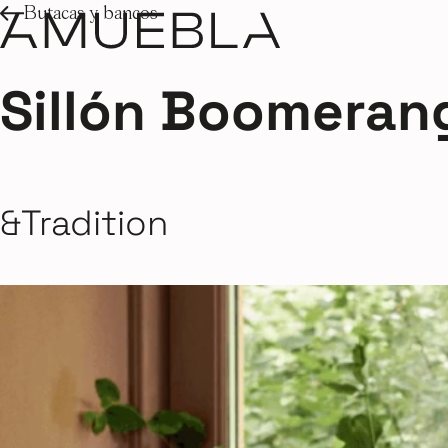
Butacas y bancos
Sillón Boomera
&Tradition