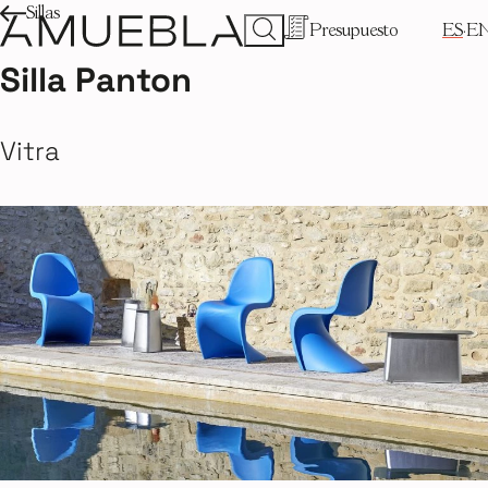
Sillas
Presupuesto
ES
E
Silla Panton
Vitra