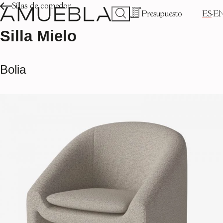
Sillas de comedor
Presupuesto
ES
E
Silla Mielo
Bolia