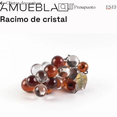
Objetos decorativos
Presupuesto
ES
E
Racimo de cristal