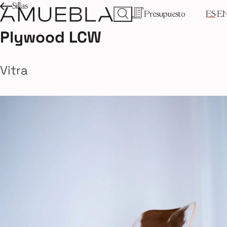
Sillas
Presupuesto
ES
E
Plywood LCW
Vitra