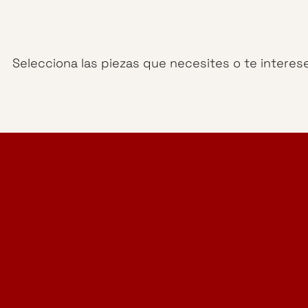
Selecciona las piezas que necesites o te interes
Home Design Studio
& Furniture Design Rental