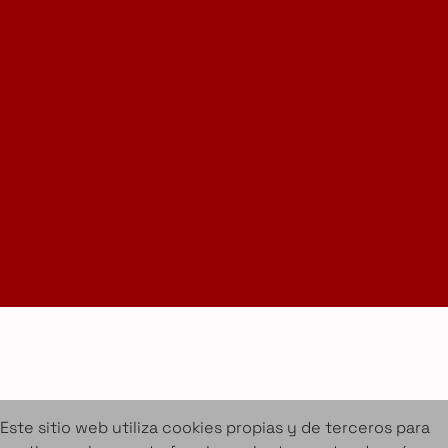
Instagram
LinkedIn
Suscríbete a la Newsletter
info@amueblarent.es
(+34) 672 094 725
Cookies
Aviso legal
Condiciones de alquiler
Proyectos
Servicios