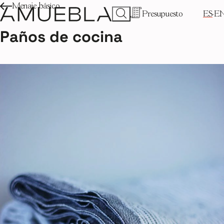
Menaje básico
Presupuesto
ES
E
Paños de cocina