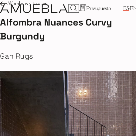
Alfombras y tapices
Presupuesto
ES
E
Alfombra Nuances Curvy
Burgundy
Gan Rugs