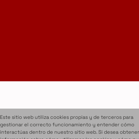
LinkedIn
Suscríbete a la Newsletter
info@amueblarent.es
(+34) 672 094 725
Cookies
Aviso legal
Condiciones de alquiler
Proyectos
Servicios
Catálogo de muebles en alquiler