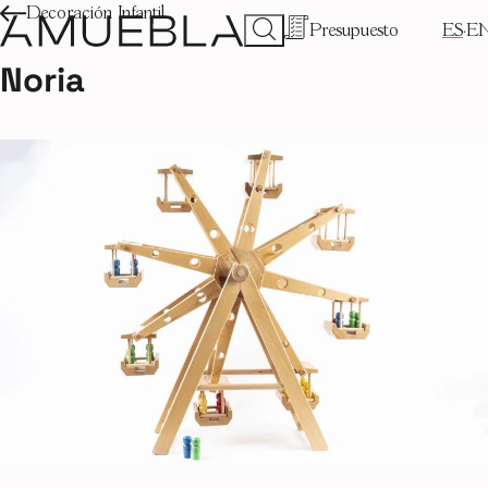
Decoración Infantil
Presupuesto
ES
E
Noria