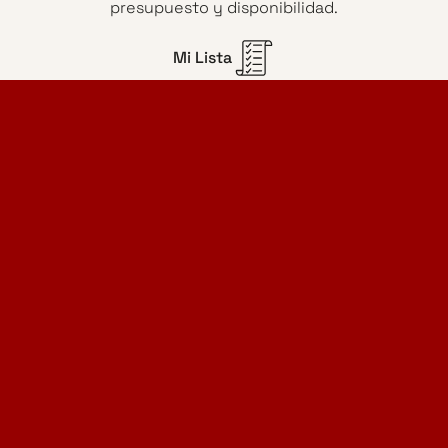
presupuesto y disponibilidad.
Mi Lista
Home Design Studio
& Furniture Design Rental
Proyectos
Servicios
Catálogo de muebles