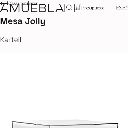
Mesas auxiliares
Presupuesto
ES
E
Mesa Jolly
Kartell