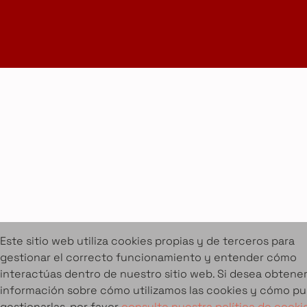
info@amueblarent.es
(+34) 672 094 725
Cookies
Aviso legal
Condiciones de alquiler
Proyectos
Servicios
Catálogo de muebles en alquiler
Sobre Amuebla
Home Design Studio & Furniture Design Rental