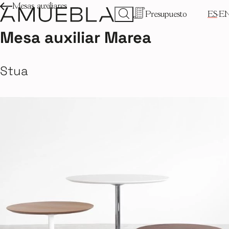
Mesas auxiliares
Presupuesto
ES
E
Mesa auxiliar Marea
Stua