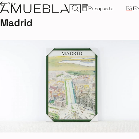
Arte
Presupuesto
ES
E
Madrid