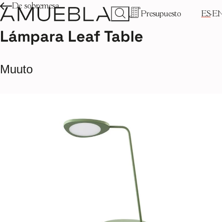
De sobremesa
Presupuesto
ES
E
Lámpara Leaf Table
Muuto