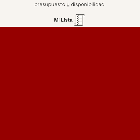
presupuesto y disponibilidad.
Mi Lista
Home Design Studio
& Furniture Design Rental
Proyectos
Servicios
Catálogo de muebles