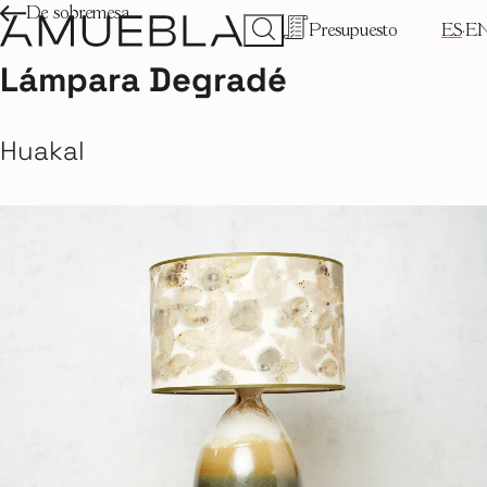
De sobremesa
Presupuesto
ES
E
Lámpara Degradé
Huakal