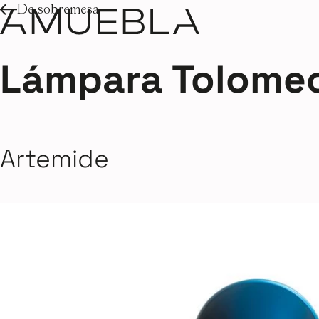
De sobremesa
Lámpara Tolomeo
Artemide