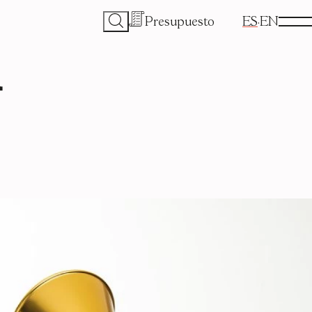
Presupuesto
ES
EN
a