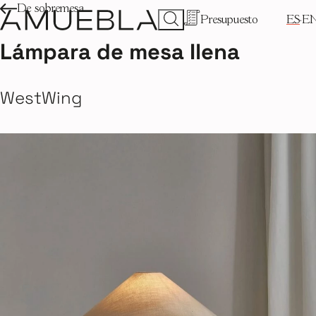
De sobremesa
Presupuesto
ES
E
Lámpara de mesa Ilena
WestWing