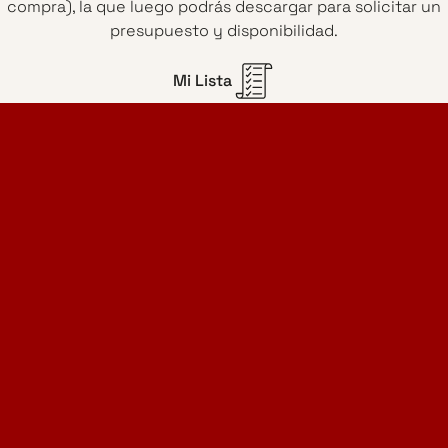
compra), la que luego podrás descargar para solicitar un
presupuesto y disponibilidad.
Mi Lista
Home Design Studio
& Furniture Design Rental
Proyectos
Servicios