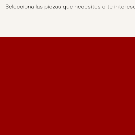
Selecciona las piezas que necesites o te interes
Home Design Studio
& Furniture Design Rental