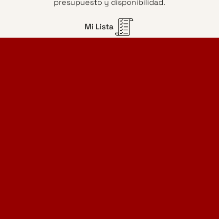
presupuesto y disponibilidad.
Mi Lista
Home Design Studio
& Furniture Design Rental
Proyectos
Servicios
Catálogo de muebles