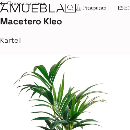
Objetos decorativos
Presupuesto
ES
E
Macetero Kleo
Kartell