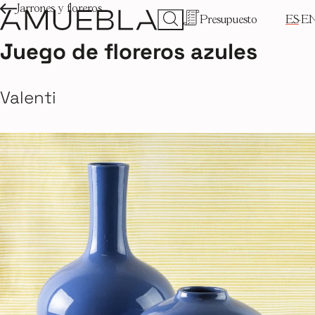
Jarrones y floreros
Presupuesto
ES
E
Juego de floreros azules
Valenti