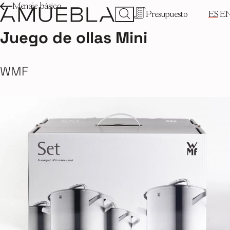
Menaje básico
Presupuesto
ES
E
Juego de ollas Mini
WMF